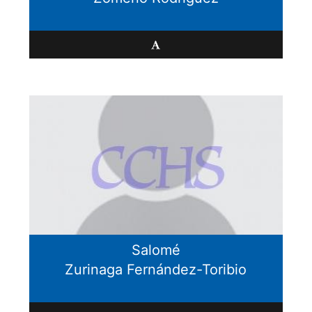
Salomé
Zurinaga Fernández-Toribio