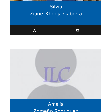
Silvia
Ziane-Khodja Cabrera
Amalia
Zomeño Rodríguez