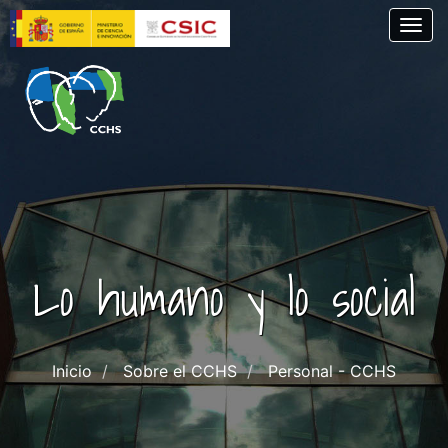
Pasar
Togg
al
contenido
principal
Lo humano y lo social
Inicio
Sobre el CCHS
Personal - CCHS