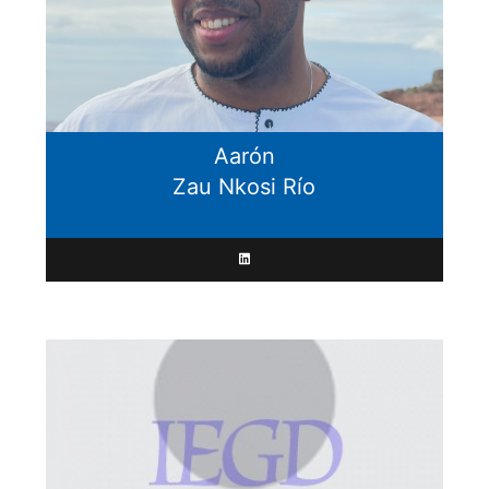
Aarón
Zau Nkosi Río