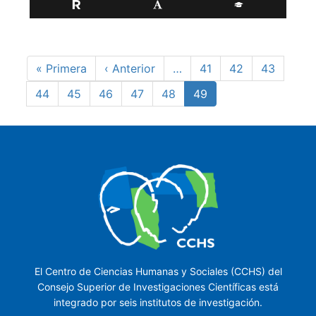
Paginación
Primera
« Primera
Página
‹ Anterior
…
Page
41
Page
42
Page
43
página
anterior
Page
44
Page
45
Page
46
Page
47
Page
48
Página
49
actual
El Centro de Ciencias Humanas y Sociales (CCHS) del
Consejo Superior de Investigaciones Científicas está
integrado por seis institutos de investigación.