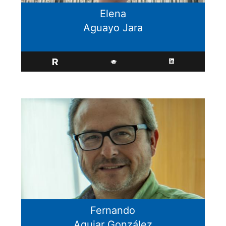
Elena
Aguayo Jara
Fernando
Aguiar González