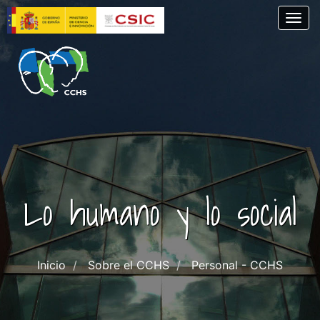
Pasar
Togg
al
contenido
principal
Lo humano y lo social
Inicio
Sobre el CCHS
Personal - CCHS