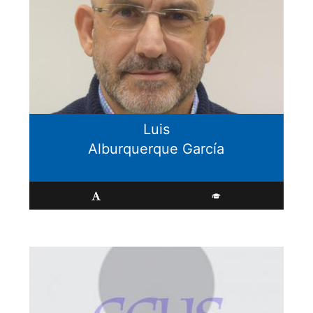
Luis
Alburquerque García